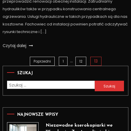
przeprowadzić renowacji obecnej instalacji. Zatrudniamy
hydraulików także w przypadku konstruowania centralnego
ogrzewania. Usługi hydrauliczne w takich przypadkach są dla nas
kosztowne. Fachowiec od instalacji powinien potrafić odczytywać
rysunki techniczne i […]
Czytaj dalej
…
13
Stronicowanie
Poprzedni
1
12
SZUKAJ
wpisów
Szukaj:
NAJNOWSZE WPISY
Niezawodne kserokopiarki we