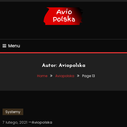
Skip
To
Content
Budowa i aranżacja domu
Avio Polska
Menu
Autor:
Aviopolska
Home
Aviopolska
Page 13
Systemy
7 lutego, 2021
Aviopolska