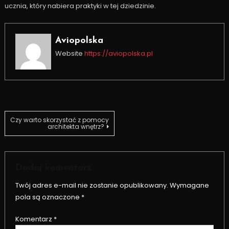
ucznia, który nabiera praktyki w tej dziedzinie.
Aviopolska
Website
https://aviopolska.pl
Nawigacja
Czy warto skorzystać z pomocy
architekta wnętrz?
wpisu
Dodaj komentarz
Twój adres e-mail nie zostanie opublikowany.
Wymagane
pola są oznaczone
*
Komentarz
*