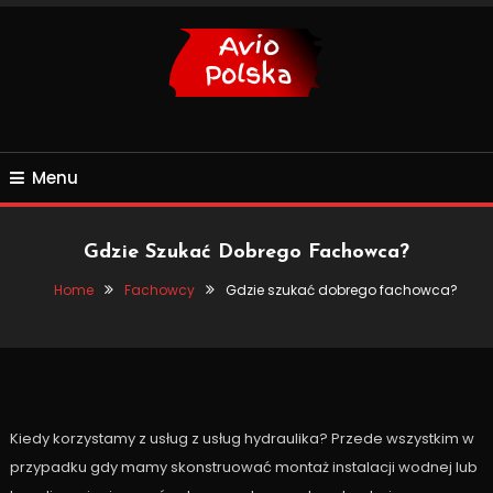
Skip
To
Content
Budowa i aranżacja domu
Avio Polska
Menu
Gdzie Szukać Dobrego Fachowca?
Home
Fachowcy
Gdzie szukać dobrego fachowca?
Fachowcy
Remont
14 września, 2020
Aviopolska
Gdzie szukać dobrego fachowca?
Kiedy korzystamy z usług z usług hydraulika? Przede wszystkim w
przypadku gdy mamy skonstruować montaż instalacji wodnej lub