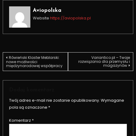
Aviopolska
Website
https://aviopolska.pl
Nawigacja
Rówieński Klaster Meblarski:
Variantico.pl – Twoje
rozwiązania dla przemysłu i
nowe możliwości
magazynów
międzynarodowej współpracy
wpisu
Dodaj komentarz
Twój adres e-mail nie zostanie opublikowany.
Wymagane
pola są oznaczone
*
Komentarz
*