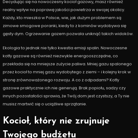
Decydując się na nowoczesny kocioł gazowy, masz również
realny wpływ na poprawę jakości powietrza w swojej okolicy.
Każdy, kto mieszka w Polsce, wie, jak dużym problemem są
zimowe smogowe poranki, kiedy to z kominów wydobywa się
gęsty dym. Ogrzewanie gazem pozwala uniknąć takich widoków.
Ekologia to jednak nie tylko kwestia emisji spalin. Nowoczesne
kotły gazowe są również niezwykle energooszczędne, co
przekłada się na mniejsze zużycie paliwa. Mniej gazu spalonego
przez kocioł to mniej gazu wydobytego z ziemi – i kolejny krok w
stronę zrównoważonego rozwoju. A co z odpadami? Kotły
gazowe praktycznie ich nie generują. Brak popiołu, sadzy czy
innych pozostałości sprawia, że Twój dom jest czystszy, a Ty nie
musisz martwić się o uciążliwe sprzątanie.
Kocioł, który nie zrujnuje
Twojego budżetu