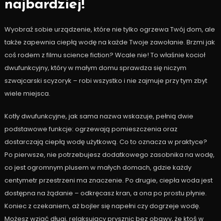
najbardziej!
Wyobraź sobie urządzenie, które nie tylko ogrzewa Twój dom, ale
także zapewnia ciepłą wodę na każde Twoje zawołanie. Brzmi jak
coś rodem z filmu science fiction? Wcale nie! To właśnie kocioł
dwufunkcyjny, który w małym domu sprawdza się niczym
szwajcarski scyzoryk – robi wszystko i nie zajmuje przy tym zbyt
wiele miejsca.
Kotły dwufunkcyjne, jak sama nazwa wskazuje, pełnią dwie
podstawowe funkcje: ogrzewają pomieszczenia oraz
dostarczają ciepłą wodę użytkową. Co to oznacza w praktyce?
Po pierwsze, nie potrzebujesz dodatkowego zasobnika na wodę,
co jest ogromnym plusem w małych domach, gdzie każdy
centymetr przestrzeni ma znaczenie. Po drugie, ciepła woda jest
dostępna na żądanie – odkręcasz kran, a ona po prostu płynie.
Koniec z czekaniem, aż bojler się napełni czy dogrzeje wodę.
Możesz wziąć długi, relaksujący prysznic bez obawy, że ktoś w