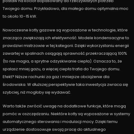
postaw na kocioł dopasowany do rzeczywistych potrzeb
Twojego domu. Przykładowo, dla małego domu optymalna moc
to około 10–15 kW.
Nowoczesne kotły gazowe są wyposażone w technologie, które
znacząco zwiększają ich efektywność. Modele kondensacyjne to
prawdziwi mistrzowie w tej kategorii. Dzięki wykorzystaniu energii
zawartej w spalinach osiągają sprawność przekraczającą 100%
(to nie magia, a sprytne odzyskiwanie ciepła). Oznacza to, że
spalasz mniej gazu, a więcej ciepła trafia do Twojego domu.
Efekt? Niższe rachunki za gaz i mniejsze obciążenie dla
środowiska. W dłuższej perspektywie taka inwestycja zwraca się
szybciej, niż mogłoby się wydawać.
Warto także zwrócić uwagę na dodatkowe funkcje, które mogą
pomóc w oszczędzaniu. Niektóre kotły są wyposażone w systemy
automatycznego sterowania i modulacji mocy. Dzięki temu
urządzenie dostosowuje swoją pracę do aktualnego