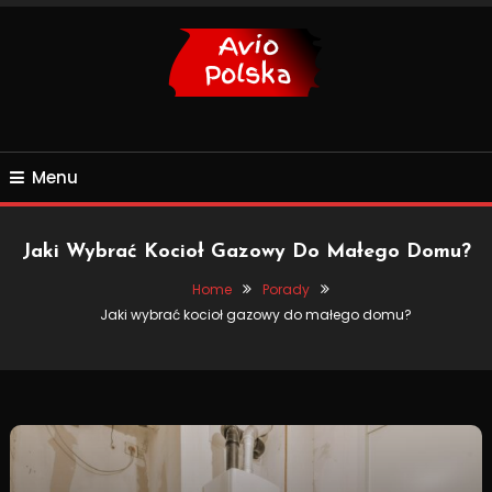
Skip
To
Content
Budowa i aranżacja domu
Avio Polska
Menu
Jaki Wybrać Kocioł Gazowy Do Małego Domu?
Home
Porady
Jaki wybrać kocioł gazowy do małego domu?