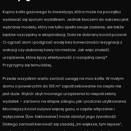
Kupno kotła gazowego to inwestycja, która może na początku
wydawać się sporym wydatkiem. Jednak kluczem do sukcesu jest
wybranie modelu, który nie tylko spełni swoje zadanie, ale także
będzie oszczędny w eksploatacji. Dobrze dobrany kocioł pozwoli
Ci ogrzać dom i podgrzać wodę bez konieczności rezygnacji z
wakacji czy ulubionej kawy na mieście. Jak więc znaleźć
urządzenie, które łączy efektywność z rozsądną ceną?
Przyjrzyjmy się temu bliżej.
Przede wszystkim warto zwrócić uwagę na moc kotła. W małym
domu o powierzchni do 100 m² zapotrzebowanie na ciepło nie
jest duże. Wybór zbyt mocnego urządzenia to niepotrzebny
wydatek – zarówno na etapie zakupu, jak i podczas użytkowania.
Mocniejszy kocioł zużywa więcej gazu, a częste włączanie i
wyłączanie (tzw. taktowanie) może obniżyć jego żywotność.
Dlatego zamiast kierować się zasadą „im większe, tym lepsze”,