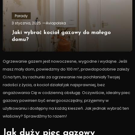
Porady
3 stycznia, 2025
Aviopolska
Jaki wybrać kocioł gazowy do małego
domu?
Ogrzewanie gazem jest nowoczesne, wygodne i wydajne. Jeśli
masz mały dom, powiedzmy do 100 m², prawdopodobnie zależy
Ci na tym, by rachunki za ogrzewanie nie pochłaniały Twojej
radości z życia, a kocioł działał jak najsprawniej, bez
angażowania Cię w codzienną obsługę. Oczywiście, idealny piec
gazowy powinien być energooszczędny, przyjemny w
użytkowaniu i dostępny na każdą kieszeń. Jak jednak wybrać ten
właściwy? Sprawdźmy to razem!
Jak duży piec gazowy