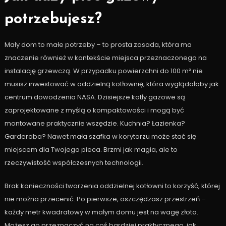
potrzebujesz?
Mały dom to małe potrzeby – to prosta zasada, która ma
znaczenie również w kontekście miejsca przeznaczonego na
instalację grzewczą. W przypadku powierzchni do 100 m² nie
musisz inwestować w oddzielną kotłownię, która wyglądałaby jak
centrum dowodzenia NASA. Dzisiejsze kotły gazowe są
zaprojektowane z myślą o kompaktowości i mogą być
montowane praktycznie wszędzie. Kuchnia? Łazienka?
Garderoba? Nawet mała szafka w korytarzu może stać się
miejscem dla Twojego pieca. Brzmi jak magia, ale to
rzeczywistość współczesnych technologii.
Brak konieczności tworzenia oddzielnej kotłowni to korzyść, której
nie można przecenić. Po pierwsze, oszczędzasz przestrzeń –
każdy metr kwadratowy w małym domu jest na wagę złota.
Możesz go przeznaczyć na coś bardziej praktycznego, jak