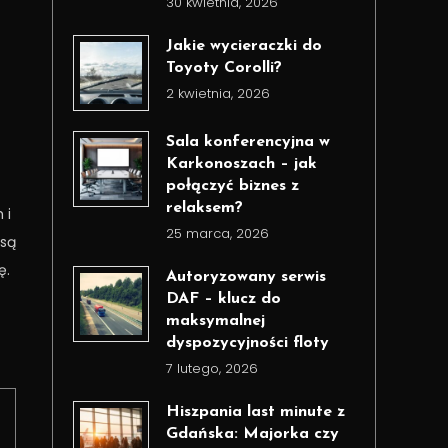
30 kwietnia, 2026
Jakie wycieraczki do
Toyoty Corolli?
2 kwietnia, 2026
Sala konferencyjna w
Karkonoszach – jak
połączyć biznes z
relaksem?
 i
25 marca, 2026
 są
ę.
Autoryzowany serwis
DAF – klucz do
maksymalnej
dyspozycyjności floty
7 lutego, 2026
Hiszpania last minute z
Gdańska: Majorka czy