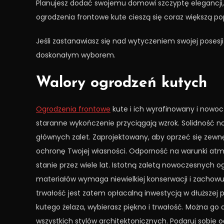
Planujesz dodać swojemu domowi szczyptę elegancji
ogrodzenia frontowe kute cieszą się coraz większą po
Jeśli zastanawiasz się nad wytyczeniem swojej posesj
doskonałym wyborem.
Walory ogrodzeń kutych
Ogrodzenia frontowe
kute i ich wyrafinowany i nowoc
staranne wykończenie przyciągają wzrok. Solidność n
głównych zalet. Zaprojektowany, aby oprzeć się zew
ochronę Twojej własności. Odporność na warunki at
stanie przez wiele lat. Istotną zaletą nowoczesnych ogr
materiałów wymaga niewielkiej konserwacji i zachowuj
trwałość jest zatem opłacalną inwestycją w dłuższej
kutego żelaza, wybierasz piękno i trwałość. Można g
wszystkich stylów architektonicznych. Podaruj sobie og