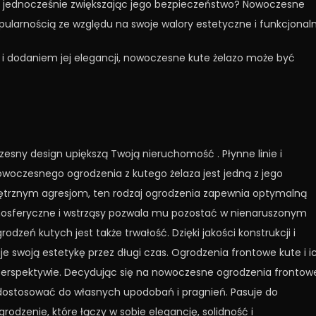
, jednocześnie zwiększając jego bezpieczeństwo? Nowoczesne
pularnością ze względu na swoje walory estetyczne i funkcjonaln
i i dodaniem jej elegancji, nowoczesne kute żelazo może być
zesny design upiększą Twoją nieruchomość . Płynne linie i
owoczesnego ogrodzenia z kutego żelaza jest jedną z jego
nętrznym agresjom, ten rodzaj ogrodzenia zapewnia optymalną
mosferyczne i wstrząsy pozwala mu pozostać w nienaruszonym
odzeń kutych jest także trwałość. Dzięki jakości konstrukcji i
e swoją estetykę przez długi czas. Ogrodzenia frontowe kute i i
 perspektywie. Decydując się na nowoczesne ogrodzenia frontow
o dostosować do własnych upodobań i pragnień. Pasuje do
rodzenie, które łączy w sobie elegancję, solidność i