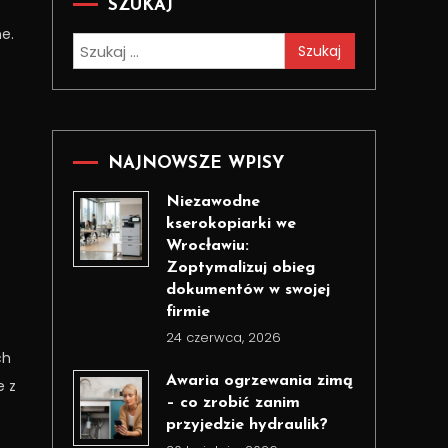
SZUKAJ
e.
Szukaj:
NAJNOWSZE WPISY
Niezawodne
kserokopiarki we
Wrocławiu:
Zoptymalizuj obieg
dokumentów w swojej
firmie
24 czerwca, 2026
ch
Awaria ogrzewania zimą
e z
– co zrobić zanim
przyjedzie hydraulik?