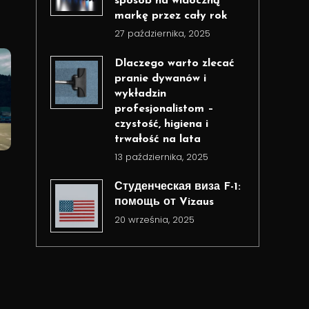
sposób na widoczną
markę przez cały rok
27 października, 2025
Dlaczego warto zlecać
pranie dywanów i
wykładzin
profesjonalistom –
czystość, higiena i
trwałość na lata
13 października, 2025
Студенческая виза F-1:
помощь от Vizaus
20 września, 2025